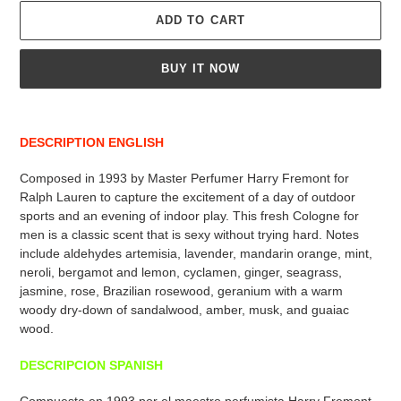
ADD TO CART
BUY IT NOW
Adding
product
DESCRIPTION ENGLISH
to
your
Composed in 1993 by Master Perfumer Harry Fremont for
cart
Ralph Lauren to capture the excitement of a day of outdoor
sports and an evening of indoor play. This fresh Cologne for
men is a classic scent that is sexy without trying hard. Notes
include aldehydes artemisia, lavender, mandarin orange, mint,
neroli, bergamot and lemon, cyclamen, ginger, seagrass,
jasmine, rose, Brazilian rosewood, geranium with a warm
woody dry-down of sandalwood, amber, musk, and guaiac
wood.
DESCRIPCION SPANISH