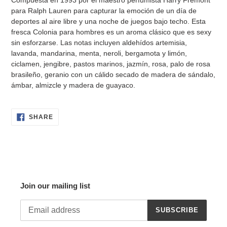
Compuesta en 1993 por el maestro perfumista Harry Fremont
para Ralph Lauren para capturar la emoción de un día de
deportes al aire libre y una noche de juegos bajo techo. Esta
fresca Colonia para hombres es un aroma clásico que es sexy
sin esforzarse. Las notas incluyen aldehídos artemisia,
lavanda, mandarina, menta, neroli, bergamota y limón,
ciclamen, jengibre, pastos marinos, jazmín, rosa, palo de rosa
brasileño, geranio con un cálido secado de madera de sándalo,
ámbar, almizcle y madera de guayaco.
SHARE
SHARE
ON
FACEBOOK
Join our mailing list
SUBSCRIBE