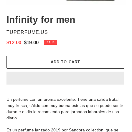
Infinity for men
VENDOR
TUPERFUME.US
Sale
$12.00
Regular
$19.00
SALE
price
price
ADD TO CART
Adding
product
Un perfume con un aroma excelente. Tiene una salida frutal
to
muy fresca, cálido con muy buena estelas que se puede sentir
your
durante el dia lo recomiendo para jornadas laborales de uso
cart
diario
Es un perfume lanzado 2019 por Sandora collection que se